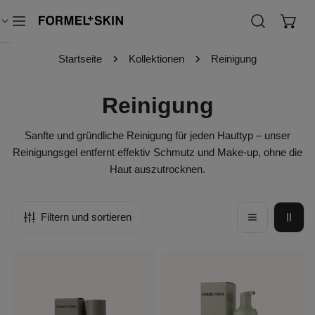
Inhalt springen
Startseite
Kollektionen
Reinigung
K
Reinigung
o
Sanfte und gründliche Reinigung für jeden Hauttyp – unser
l
Reinigungsgel entfernt effektiv Schmutz und Make-up, ohne die
Haut auszutrocknen.
l
e
Filtern und sortieren
k
Purifying
Barrier
t
Gel
Protect
i
Cleanser
Foam
Cleanser