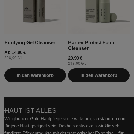
o
n
:
Purifying Gel Cleanser
Barrier Protect Foam
Cleanser
Regulärer
Ab 14,90 €
STÜCKPREIS
PRO
Regulärer
29,90 €
298,00 €
/
L
Preis
STÜCKPREIS
PRO
299,00 €
/
L
Preis
In den Warenkorb
In den Warenkorb
HAUT IST ALLES
Wir glauben: Gute Hautpflege sollte wirksam, verständlich und
für jede Haut geeignet sein. Deshalb entwickeln wir klinisch
fundierte Pflegeprodukte mit dermatologischer Expertise – für