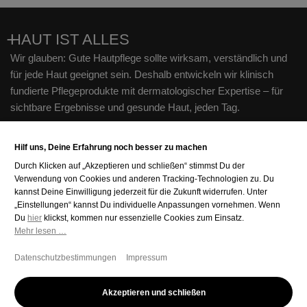
HAUT IST ALLES
Wir glauben: Gute Hautpflege sollte wirksam, verständlich und
für jede Haut geeignet sein. Deshalb entwickeln wir klinisch
fundierte Pflegeprodukte mit dermatologischer Expertise – für
sichtbare Ergebnisse und gesunde Haut, jeden Tag.
Hilf uns, Deine Erfahrung noch besser zu machen
FORMEL SKIN
Durch Klicken auf „Akzeptieren und schließen“ stimmst Du der
Verwendung von Cookies und anderen Tracking-Technologien zu. Du
kannst Deine Einwilligung jederzeit für die Zukunft widerrufen. Unter
HILFE
„Einstellungen“ kannst Du individuelle Anpassungen vornehmen. Wenn
hier
Du
klickst, kommen nur essenzielle Cookies zum Einsatz.
TOP PRODUKTE
Mehr lesen …
Datenschutzbestimmungen
Impressum
L
Deutschland (EUR €)
a
Akzeptieren und schließen