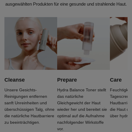
ausgewählten Produkten
für eine gesunde und strahlende Haut.
Cleanse
Prepare
Care
Unsere Gesichts-
Hydra Balance Toner stellt
Feuchtigke
Reinigungen entfernen
das natürliche
Tagescreme, 
sanft Unreinheiten und
Gleichgewicht der Haut
Hautbarrier
überschüssigen Talg, ohne
wieder her und bereitet sie
die Haut d
die natürliche Hautbarriere
optimal auf die Aufnahme
über hydrati
zu beeinträchtigen.
nachfolgender Wirkstoffe
vor.