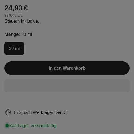
Regulärer
24,90 €
STÜCKPREIS
PRO
830,00 €
/
L
Preis
Steuern inklusive.
Menge:
30 ml
30 ml
In den Warenkorb
In 2 bis 3 Werktagen bei Dir
Auf Lager, versandfertig