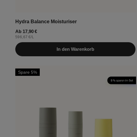
Hydra Balance Moisturiser
Regulärer
Ab 17,90 €
STÜCKPREIS
PRO
596,67 €
/
L
Preis
In den Warenkorb
Set
Spare 5%
„Daily
Routine
Soft“