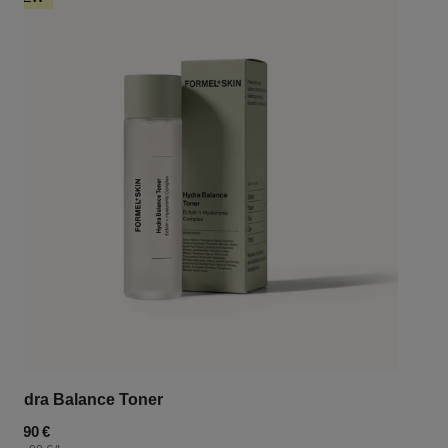
Balance
Toner
Hydra Balance Toner
Regulärer
24,90 €