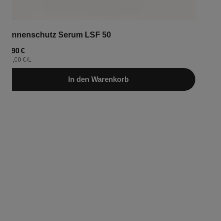
Sonnenschutz Serum LSF 50
Regulärer
24,90 €
STÜCKPREIS
PRO
830,00 €
/
L
Preis
In den Warenkorb