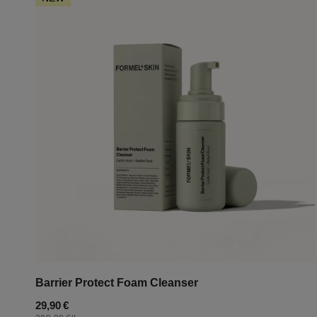
Protect
Foam
Cleanser
Barrier Protect Foam Cleanser
Regulärer
29,90 €