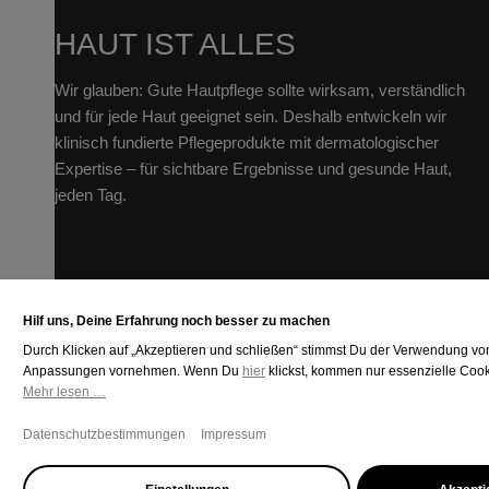
HAUT IST ALLES
Wir glauben: Gute Hautpflege sollte wirksam, verständlich
und für jede Haut geeignet sein. Deshalb entwickeln wir
klinisch fundierte Pflegeprodukte mit dermatologischer
Expertise – für sichtbare Ergebnisse und gesunde Haut,
jeden Tag.
Hilf uns, Deine Erfahrung noch besser zu machen
Durch Klicken auf „Akzeptieren und schließen“ stimmst Du der Verwendung von 
hier
Anpassungen vornehmen. Wenn Du
klickst, kommen nur essenzielle Cook
Mehr lesen …
Datenschutzbestimmungen
Impressum
© 2026,
FORMEL SKIN
.
Powered by Shopify