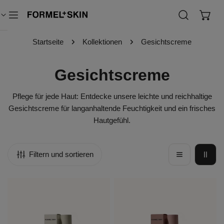
Inhalt springen
Startseite
Kollektionen
Gesichtscreme
K
Gesichtscreme
o
Pflege für jede Haut: Entdecke unsere leichte und reichhaltige
l
Gesichtscreme für langanhaltende Feuchtigkeit und ein frisches
Hautgefühl.
l
e
Filtern und sortieren
k
Hydra
Lipid
t
Balance
Restore
i
Moisturiser
Cream