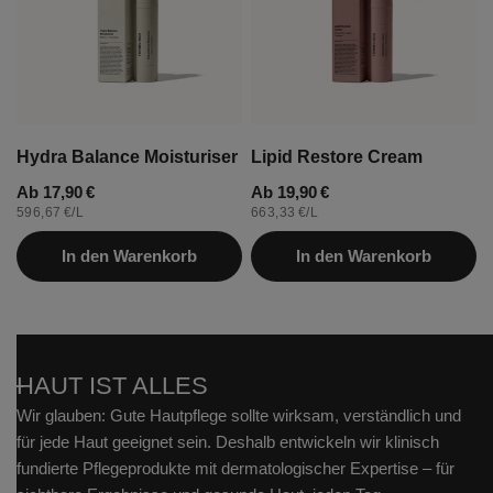
o
n
:
Hydra Balance Moisturiser
Lipid Restore Cream
Regulärer
Ab 17,90 €
Regulärer
Ab 19,90 €
STÜCKPREIS
PRO
STÜCKPREIS
PRO
596,67 €
/
L
663,33 €
/
L
Preis
Preis
In den Warenkorb
In den Warenkorb
HAUT IST ALLES
Wir glauben: Gute Hautpflege sollte wirksam, verständlich und
für jede Haut geeignet sein. Deshalb entwickeln wir klinisch
fundierte Pflegeprodukte mit dermatologischer Expertise – für